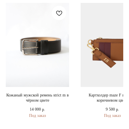
Кожаный мужской ремень strict m в
Картхолдер maze F в р
чёрном цвете
коричневом цвете
14 000
9 500
р.
р.