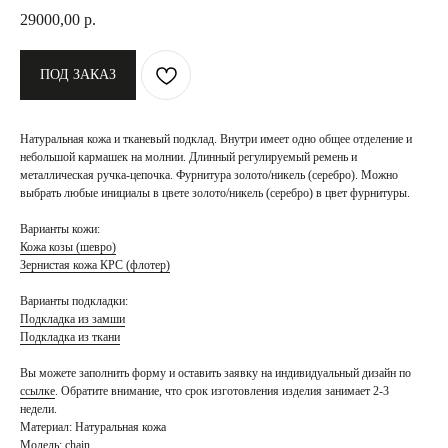
29000,00
р.
ПОД ЗАКАЗ
Натуральная кожа и тканевый подклад. Внутри имеет одно общее отделение и
небольшой кармашек на молнии. Длинный регулируемый ремень и
металлическая ручка-цепочка. Фурнитура золото/никель (серебро). Можно
выбрать любые инициалы в цвете золото/никель (серебро) в цвет фурнитуры.
Варианты кожи:
Кожа козы (шевро)
Зернистая кожа КРС (флотер)
Варианты подкладки:
Подкладка из замши
Подкладка из ткани
Вы можете заполнить форму и оставить заявку на индивидуальный дизайн по
ссылке
. Обратите внимание, что
срок изготовления изделия занимает 2-3
недели.
Материал: Натуральная кожа
Модель: chain